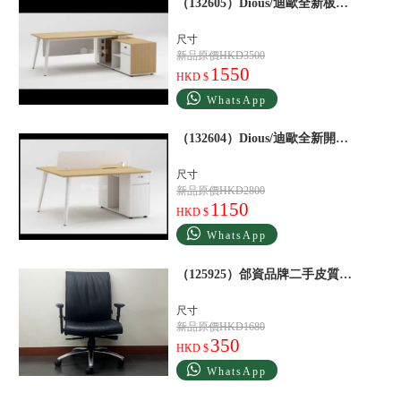
（132605）Dious/迪歐全新板式班臺老闆桌黃
尺寸
新品原價HKD3500
1550
HKD $
WhatsApp
（132604）Dious/迪歐全新開放式工位員工辦公桌黃
尺寸
新品原價HKD2800
1150
HKD $
WhatsApp
（125925）郃資品牌二手皮質轉椅辦公椅黑
尺寸
新品原價HKD1680
350
HKD $
WhatsApp