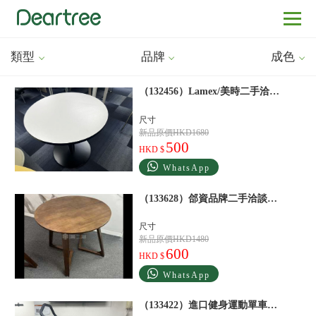
類型
品牌
成色
（132456）Lamex/美時二手洽談桌會議室桌子白
尺寸
新品原價HKD1680
500
HKD $
WhatsApp
（133628）郃資品牌二手洽談桌會議室桌子棕
尺寸
新品原價HKD1480
600
HKD $
WhatsApp
（133422）進口健身運動單車灰色