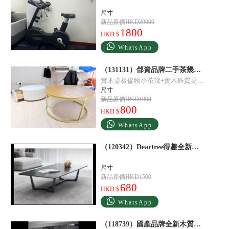
尺寸
新品原價HKD20000
1800
HKD $
WhatsApp
（131131）郃資品牌二手茶幾沙發茶幾黃
實木桌板儲物小茶幾+實木鉄質桌腿，兩件組郃裝
尺寸
新品原價HKD1998
800
HKD $
WhatsApp
（120342）Deartree得趣全新茶幾黑
尺寸
新品原價HKD1500
680
HKD $
WhatsApp
（118739）國產品牌全新木質小推櫃文件櫃白