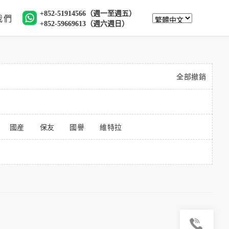
+852-51914566（週一至週五）
我們
+852-59669613（週六週日）
全部撤銷
國産
保友
國譽
維特拉