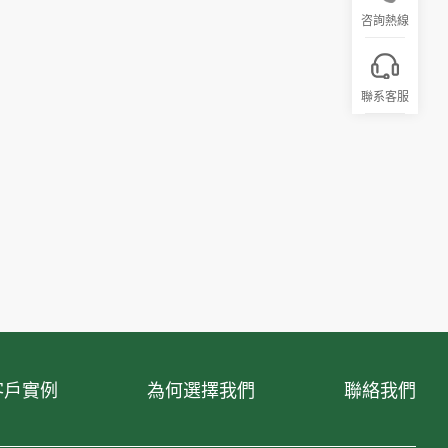
咨詢熱線
聯系客服
客戶實例
為何選擇我們
聯絡我們