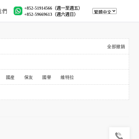
+852-51914566（週一至週五）
我們
+852-59669613（週六週日）
全部撤銷
國産
保友
國譽
維特拉