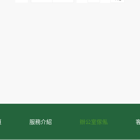
頁
服務介紹
辦公室傢俬