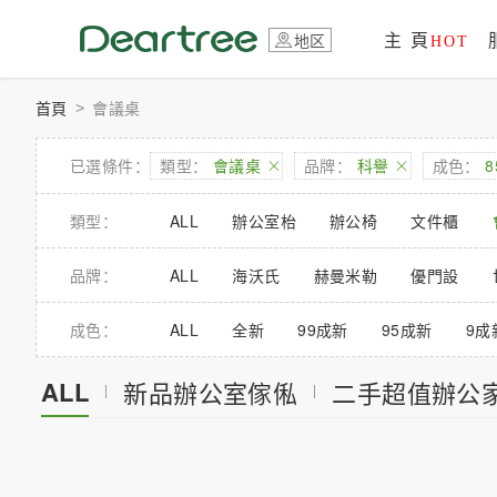
主 頁
地区
HOT
首頁
會議桌
>
已選條件：
類型：
會議桌
品牌：
科譽
成色：
類型：
ALL
辦公室枱
辦公椅
文件櫃
品牌：
ALL
海沃氏
赫曼米勒
優門設
威尅漢
成色：
ALL
全新
99成新
95成新
9成
ALL
新品辦公室傢俬
二手超值辦公