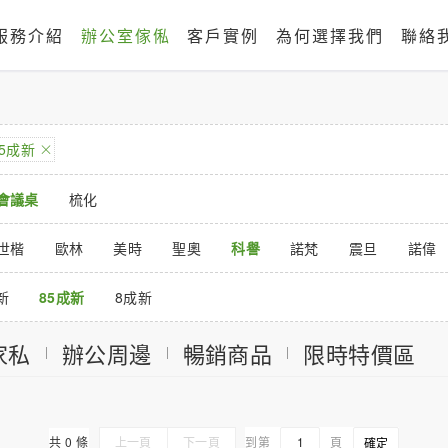
服務介紹
辦公室傢俬
客戶實例
為何選擇我們
聯絡
85成新
會議桌
梳化
世楷
歐林
美時
聖奧
科譽
諾梵
震旦
諾偉
新
85成新
8成新
家私
辦公周邊
暢銷商品
限時特價區
共 0 條
上一頁
下一頁
到第
頁
確定